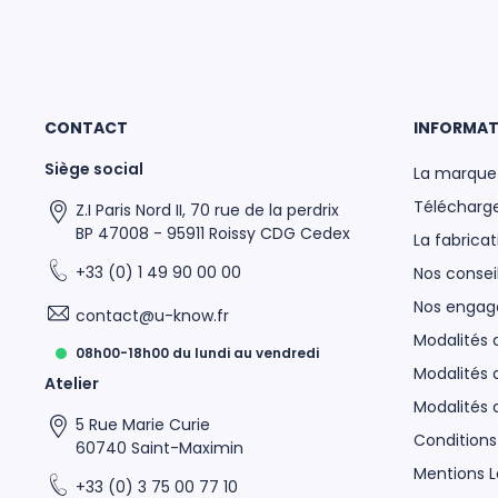
CONTACT
INFORMAT
Siège social
La marque
Télécharge
Z.I Paris Nord II, 70 rue de la perdrix
BP 47008 - 95911 Roissy CDG Cedex
La fabricat
 UKNOW
+33 (0) 1 49 90 00 00
Nos conseil
Nos enga
contact@u-know.fr
Modalités
08h00-18h00 du lundi au vendredi
Modalités 
Atelier
Modalités
5 Rue Marie Curie
Conditions
60740 Saint-Maximin
Mentions L
+33 (0) 3 75 00 77 10