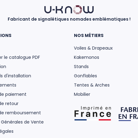
Fabricant de signalétiques nomades emblématiques !
IONS
NOS MÉTIERS
Voiles & Drapeaux
r le catalogue PDF
Kakemonos
ion
Stands
s d'installation
Gonflables
gements
Tentes & Arches
 de paiement
Mobilier
de retour
 de remboursement
 Générales de Vente
égales