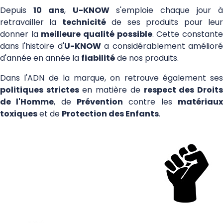
Depuis
10 ans
,
U-KNOW
s'emploie chaque jour 
retravailler la
technicité
de ses produits pour leu
donner la
meilleure qualité possible
. Cette constant
dans l'histoire d'
U-KNOW
a considérablement amélior
d'année en année la
fiabilité
de nos produits.
Dans l'ADN de la marque, on retrouve également ses
politiques strictes
en matière de
respect des Droit
H UKNOW
de l'Homme
, de
Prévention
contre les
matériau
toxiques
et de
Protection des Enfants
.