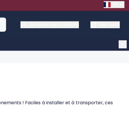
FRENCH
Se connecter / S'inscrire
Mon devis
nements ! Faciles à installer et à transporter, ces