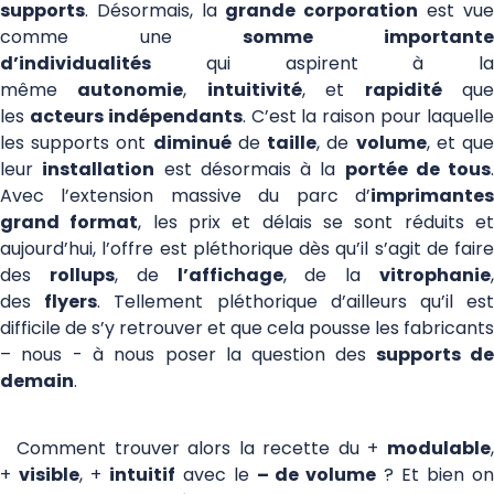
supports
. Désormais, la
grande corporation
est vue
comme une
somme important
d’individualités
qui aspirent à la
même
autonomie
,
intuitivité
, et
rapidité
qu
les
acteurs indépendants
. C’est la raison pour laquell
les supports ont
diminué
de
taille
, de
volume
, et qu
leur
installation
est désormais à la
portée de tous
.
Avec l’extension massive du parc d’
imprimantes
grand format
, les prix et délais se sont réduits e
aujourd’hui, l’offre est pléthorique dès qu’il s’agit de faire
des
rollups
, de
l’affichage
, de la
vitrophanie
des
flyers
. Tellement pléthorique d’ailleurs qu’il es
difficile de s’y retrouver et que cela pousse les fabricants
– nous - à nous poser la question des
supports d
demain
.
Comment trouver alors la recette du +
modulable
,
+
visible
, +
intuitif
avec le
– de volume
? Et bien o