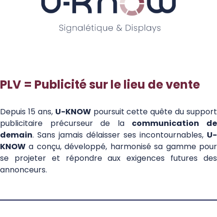
PLV = Publicité sur le lieu de vente
H UKNOW
Depuis 15 ans,
U-KNOW
poursuit cette quête du support
publicitaire précurseur de la
communication d
demain
. Sans jamais délaisser ses incontournables,
U-
KNOW
a conçu, développé, harmonisé sa gamme pour
se projeter et répondre aux exigences futures des
annonceurs.