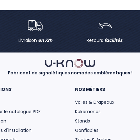
Livraison
en 72h
Retours
facilités
Fabricant de signalétiques nomades emblématiques !
IONS
NOS MÉTIERS
Voiles & Drapeaux
r le catalogue PDF
Kakemonos
ion
Stands
s d'installation
Gonflables
gements
Tentes & Arches