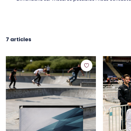
7
articles
 UKNOW