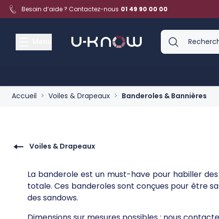
Aller au contenu
Besoin d’aide ? Contactez-nous
01 49 90 00 00
Menu
Accueil
>
Voiles & Drapeaux
>
Banderoles & Bannières
Voiles & Drapeaux
La banderole est un must-have pour habiller des 
totale. Ces banderoles sont conçues pour être san
des sandows.
Dimensions sur mesures possibles : nous contacte