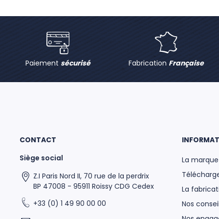
Paiement
sécurisé
Fabrication
Française
CONTACT
INFORMAT
Siège social
La marque
Télécharge
Z.I Paris Nord II, 70 rue de la perdrix
BP 47008 - 95911 Roissy CDG Cedex
La fabricat
+33 (0) 1 49 90 00 00
Nos conseil
Nos enga