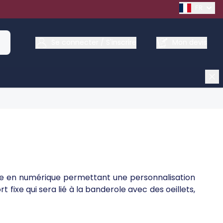
FRENCH
Se connecter / S'inscrire
Mon devis
isée en numérique permettant une personnalisation
ixe qui sera lié à la banderole avec des oeillets,