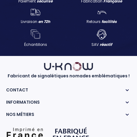
Paiement
sécurisé
Fabrication
Française
Livraison
en 72h
Retours
facilités
Échantillons
SAV
réactif
Fabricant de signalétiques nomades emblématiques !
CONTACT
INFORMATIONS
NOS MÉTIERS