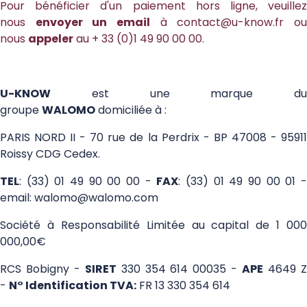
Pour bénéficier d'un paiement hors ligne, veuillez
nous
envoyer un email
à
contact@u-know.fr
o
nous
appeler
au + 33 (0)1 49 90 00 00.
U-KNOW
est une marque du
groupe
WALOMO
domiciliée à :
PARIS NORD II - 70 rue de la Perdrix - BP 47008 - 95911
Roissy CDG Cedex.
TEL
: (33) 01 49 90 00 00 -
FAX
: (33) 01 49 90 00 01 
email:
walomo@walomo.com
Société à Responsabilité Limitée au capital de 1 000
000,00€
RCS Bobigny -
SIRET
330 354 614 00035 -
APE
4649 
-
N° Identification TVA:
FR 13 330 354 614