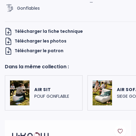
Gonflables
Télécharger la fiche technique
Télécharger les photos
Télécharger le patron
H UKNOW
Dans la même collection :
AIR SIT
AIR SOF
POUF GONFLABLE
SIEGE GO