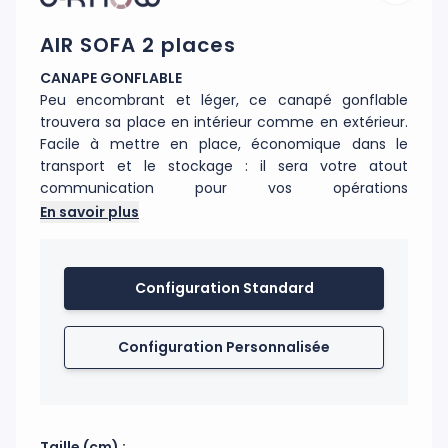
AIR SOFA 2 places
CANAPE GONFLABLE
Peu encombrant et léger, ce canapé gonflable
trouvera sa place en intérieur comme en extérieur.
Facile à mettre en place, économique dans le
transport et le stockage : il sera votre atout
communication pour vos opérations
événementielles. Les compartiments assurent une
En savoir plus
stabilité de forme et d'assise ainsi qu'une grande
résistance. Structure gonflable en PVC souple.
Couverture en polyester sublimé 100% personnalisé.
Configuration Standard
Impression Haute Définition.
Configuration Personnalisée
Taille (cm) :