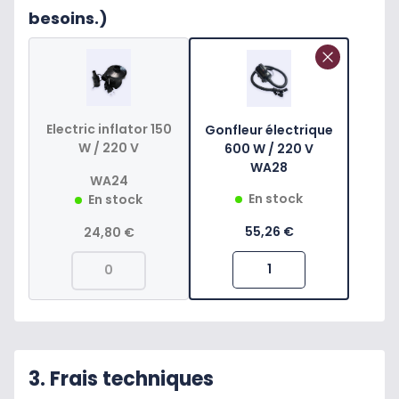
besoins.)
Electric inflator 150
Gonfleur électrique
W / 220 V
600 W / 220 V
WA28
WA24
En stock
En stock
55,26 €
24,80 €
3. Frais techniques