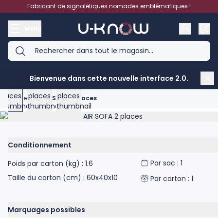
Aller au contenu
Fabricant de signalétiques nomades emblématiques !
Menu
View larger image
View larger image
View larger image
Bienvenue dans cette nouvelle interface 2.0.
Accueil
>
AIR SOFA 2 places
Product image gallery - scroll to see more images
Conditionnement
Par sac : 1
Poids par carton (kg) : 1.6
Taille du carton (cm) : 60x40x10
Par carton : 1
Marquages possibles