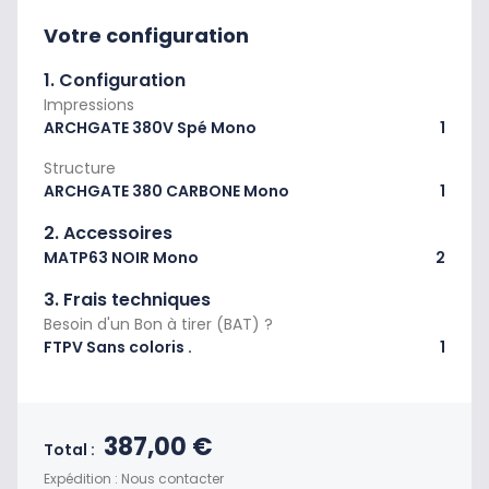
Votre configuration
1. Configuration
Impressions
ARCHGATE 380V Spé Mono
1
Structure
ARCHGATE 380 CARBONE Mono
1
2. Accessoires
MATP63 NOIR Mono
2
3. Frais techniques
Besoin d'un Bon à tirer (BAT) ?
FTPV Sans coloris .
1
Prix final du produit
387,00 €
Total :
Expédition : Nous contacter