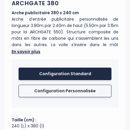
ARCHGATE 380
Arche publicitaire 380 x 240 cm
Arche d’entrée publicitaire personnalisée de
longueur 3.80m par 2.40m de haut (5.50m par 3.15m
pour la ARCHGATE 550). Structure composée de
mâts en fibre de carbone qui s’assemblent les uns
dans les autres. La voile s’insère dans le mât
comme un beach flag puis on fixe le mât sur les
En savoir plus
pieds. Impression recto sur maille bloquée polyester
115g/m², visible au verso par transparence. Fourreau
noir en Oxford 300D. La structure se monte comme
Configuration Standard
un oriflamme et se fixe aux mêmes pieds (en
option) que les oriflammes classiques. Arche
parfaite pour identifier un espace de vente.
Configuration Personnalisée
Utilisation intérieure ou extérieure.
Code douanier : 70199000
Fabrication : Chine, France
Taille (cm) :
240 (L) x 380 (l)