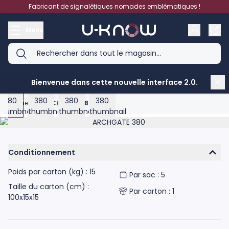
Aller au contenu
Fabricant de signalétiques nomades emblématiques !
Menu
View larger image
View larger image
View larger image
View larger image
Bienvenue dans cette nouvelle interface 2.0.
Accueil
>
ARCHGATE 380
Product image gallery - scroll to see more images
Conditionnement
Poids par carton (kg) : 15
Par sac : 5
Taille du carton (cm) :
Par carton : 1
100x15x15