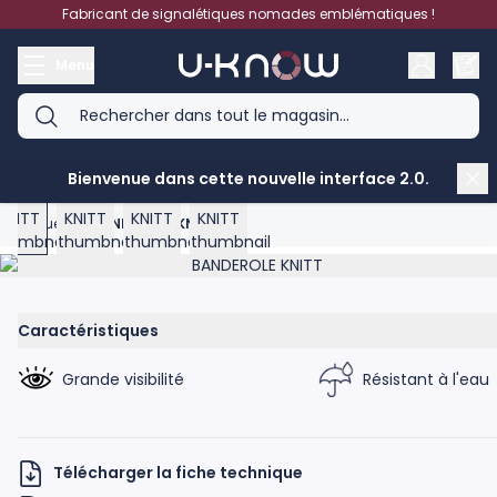
Aller au contenu
Fabricant de signalétiques nomades emblématiques !
Menu
View larger image
View larger image
View larger image
View larger image
Bienvenue dans cette nouvelle interface 2.0.
Accueil
>
BANDEROLE KNITT
Product image gallery - scroll to see more images
Caractéristiques
Grande visibilité
Résistant à l'eau
Télécharger la fiche technique