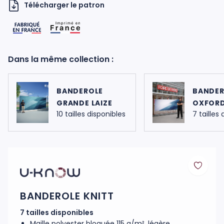
Télécharger le patron
Dans la même collection :
BANDEROLE
BANDER
H UKNOW
GRANDE LAIZE
OXFOR
10 tailles disponibles
7 tailles
BANDEROLE KNITT
7 tailles disponibles
Maille polyester bloquée 115 g/m², légère