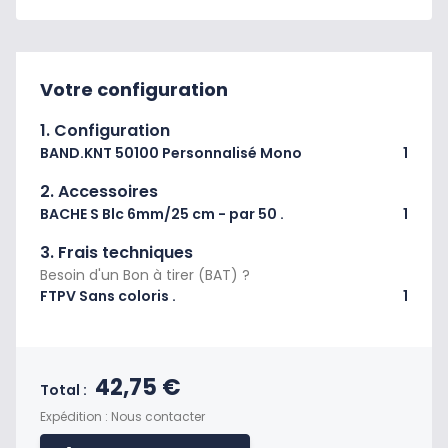
Votre configuration
1. Configuration
BAND.KNT 50100 Personnalisé Mono
1
2. Accessoires
BACHE S Blc 6mm/25 cm - par 50 .
1
3. Frais techniques
Besoin d'un Bon à tirer (BAT) ?
FTPV Sans coloris .
1
Prix final du produit
42,75 €
Total :
Expédition : Nous contacter