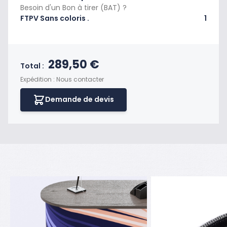
Besoin d'un Bon à tirer (BAT) ?
FTPV Sans coloris .
1
Prix final du produit
289,50 €
Total :
Expédition : Nous contacter
Demande de devis