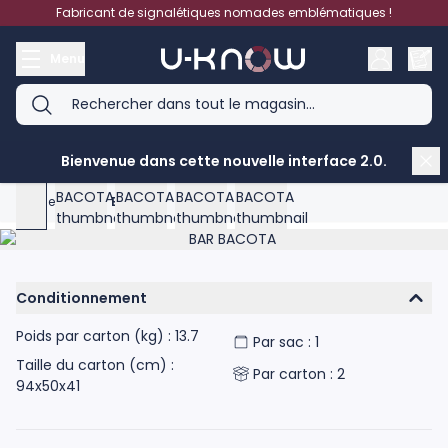
Aller au contenu
Fabricant de signalétiques nomades emblématiques !
Menu
Bienvenue dans cette nouvelle interface 2.0.
View larger image
View larger image
View larger image
View larger image
View larger image
Accueil
>
BAR BACOTA
Product image gallery - scroll to see more images
Conditionnement
Poids par carton (kg) : 13.7
Par sac : 1
Taille du carton (cm) :
Par carton : 2
94x50x41