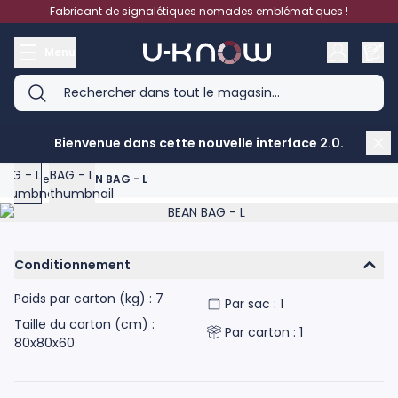
Aller au contenu
Fabricant de signalétiques nomades emblématiques !
Menu
Bienvenue dans cette nouvelle interface 2.0.
View larger image
View larger image
Accueil
>
BEAN BAG - L
Product image gallery - scroll to see more images
Conditionnement
Poids par carton (kg) : 7
Par sac : 1
Taille du carton (cm) :
Par carton : 1
80x80x60