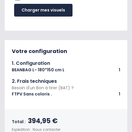
Charger mes visuels
Votre configuration
1. Configuration
BEANBAG L- 180*150 cm L
1
2. Frais techniques
Besoin d'un Bon à tirer (BAT) ?
FTPV Sans coloris .
1
Prix final du produit
394,95 €
Total :
Expédition : Nous contacter