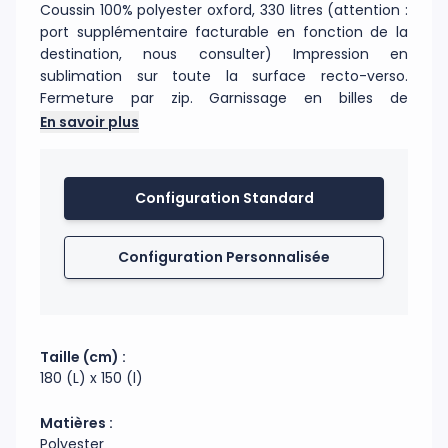
Coussin 100% polyester oxford, 330 litres (attention :
port supplémentaire facturable en fonction de la
destination, nous consulter) Impression en
sublimation sur toute la surface recto-verso.
Fermeture par zip. Garnissage en billes de
polystyrène Made in Fance, billes anti-feu norme B1.
En savoir plus
En raison du volume important de ces produits, des
frais de port supplémentaires peuvent être
appliquées. Nous consulter avant passage de la
Configuration Standard
commande.
Code douanier : 49119900
Configuration Personnalisée
Fabrication : Chine
Taille (cm) :
180 (L) x 150 (l)
Matières :
Polyester