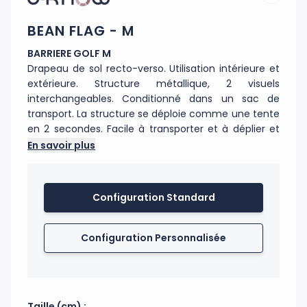
BEAN FLAG - M
BARRIERE GOLF M
Drapeau de sol recto-verso. Utilisation intérieure et
extérieure. Structure métallique, 2 visuels
interchangeables. Conditionné dans un sac de
transport. La structure se déploie comme une tente
en 2 secondes. Facile à transporter et à déplier et
replier. Sardines fournies pour fixation au sol.
En savoir plus
Code douanier : 39201025
Fabrication : Chine
Configuration Standard
Configuration Personnalisée
Taille (cm) :