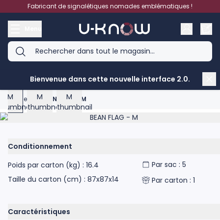
Aller au contenu
Fabricant de signalétiques nomades emblématiques !
Menu
View larger image
View larger image
View larger image
Bienvenue dans cette nouvelle interface 2.0.
Accueil
>
BEAN FLAG - M
Product image gallery - scroll to see more images
Conditionnement
Par sac : 5
Poids par carton (kg) : 16.4
Taille du carton (cm) : 87x87x14
Par carton : 1
Caractéristiques