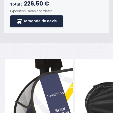
Prix final du produit
226,50 €
Total :
Expédition : Nous contacter
Demande de devis