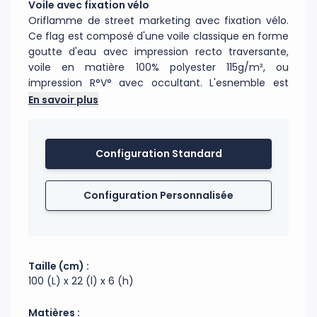
Voile avec fixation vélo
Oriflamme de street marketing avec fixation vélo.
Ce flag est composé d'une voile classique en forme
goutte d'eau avec impression recto traversante,
voile en matière 100% polyester 115g/m², ou
impression R°V° avec occultant. L'esnemble est
monté sur un mât en fibre de carbone, installé sur
En savoir plus
un support vélo qui s'accroche à la selle. Aucun outil
n'est nécessaire pour installer la fixation vélo.
L'installation est effectuée en 2 minutes. La voile
Configuration Standard
fait 1.50cm de haut par 70cm de large.
Code douanier : 63079098
Configuration Personnalisée
Fabrication : Chine
Taille (cm) :
100 (L) x 22 (l) x 6 (h)
Matières :