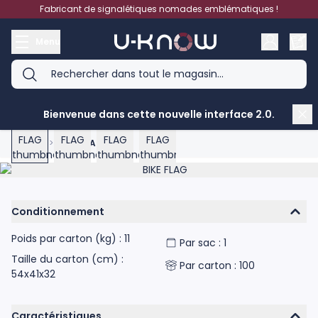
Aller au contenu
Fabricant de signalétiques nomades emblématiques !
Menu
Bienvenue dans cette nouvelle interface 2.0.
View larger image
View larger image
View larger image
View larger image
Accueil
>
BIKE FLAG
Product image gallery - scroll to see more images
Conditionnement
Poids par carton (kg) : 11
Par sac : 1
Taille du carton (cm) :
Par carton : 100
54x41x32
Caractéristiques