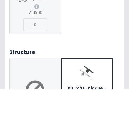
71,19 €
Structure
Kit: mât+ plaque +
sac pour WF210&
FF180
Je ne souhaite pas
MAT200
cette option
En stock
Je clique ici
25,35 €