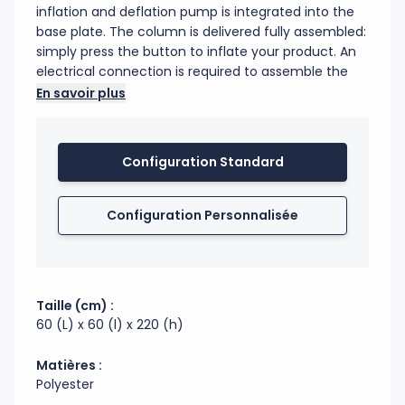
inflation and deflation pump is integrated into the
base plate. The column is delivered fully assembled:
simply press the button to inflate your product. An
electrical connection is required to assemble the
column. Once the column is inflated, the cable can
En savoir plus
be stored inside the structure, eliminating the need
for a power source. The visual is sublimation-printed
on an allover polyester fabric, and mounted at the
Configuration Standard
end with a silicone seal to secure the fabric to the
bottom plate. For indoor use only.
Configuration Personnalisée
Code douanier : 39269097
Fabrication : Chine
Taille (cm) :
60 (L) x 60 (l) x 220 (h)
Matières :
Polyester