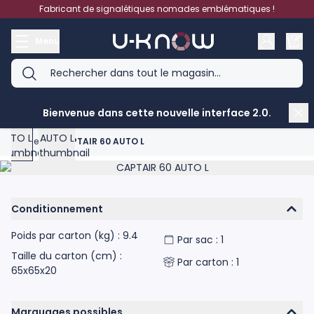
Aller au contenu
Fabricant de signalétiques nomades emblématiques !
Menu
View larger image
View larger image
Bienvenue dans cette nouvelle interface 2.0.
Accueil
>
CAPTAIR 60 AUTO L
Product image gallery - scroll to see more images
Conditionnement
Poids par carton (kg) : 9.4
Par sac : 1
Taille du carton (cm) :
Par carton : 1
65x65x20
Marquages possibles