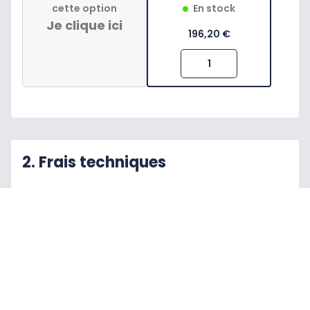
cette option
En stock
Je clique ici
196,20 €
2. Frais techniques
Besoin d'un Bon à tirer (BAT) ?
Aucun
Frais Techniques par visuel (série)
22,50 €