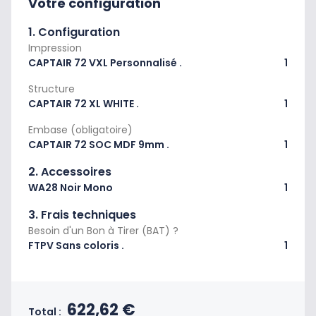
Votre configuration
1. Configuration
Impression
CAPTAIR 72 VXL Personnalisé .
1
Structure
CAPTAIR 72 XL WHITE .
1
Embase (obligatoire)
CAPTAIR 72 SOC MDF 9mm .
1
2. Accessoires
WA28 Noir Mono
1
3. Frais techniques
Besoin d'un Bon à Tirer (BAT) ?
FTPV Sans coloris .
1
Prix final du produit
622,62 €
Total :