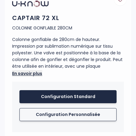
CAPTAIR 72 XL
COLONNE GONFLABLE 280CM
Colonne gonflable de 280cm de hauteur.
Impression par sublimation numérique sur tissu
polyester. Une valve est positionnée à la base de la
colonne afin de gonfler et dégonfler le produit. Peut
être utilisée en intérieur, avec une plaque
métallique ronde et en extérieur avec un coussin
En savoir plus
d'eau de 15 ou 25 litres.
Code douanier : 39269097
Configuration Standard
Fabrication : Chine
Configuration Personnalisée