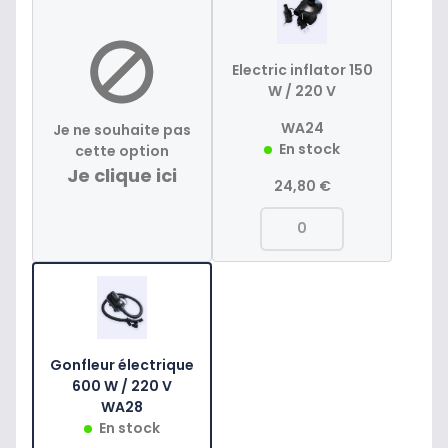
Electric inflator 150
W / 220 V
WA24
Je ne souhaite pas
En stock
cette option
Je clique ici
24,80 €
Gonfleur électrique
600 W / 220 V
WA28
En stock