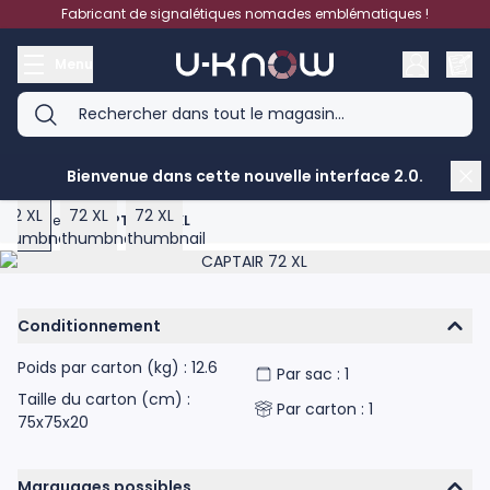
Aller au contenu
Fabricant de signalétiques nomades emblématiques !
Menu
View larger image
View larger image
View larger image
Bienvenue dans cette nouvelle interface 2.0.
Accueil
>
CAPTAIR 72 XL
Product image gallery - scroll to see more images
Conditionnement
Poids par carton (kg) : 12.6
Par sac : 1
Taille du carton (cm) :
Par carton : 1
75x75x20
Marquages possibles