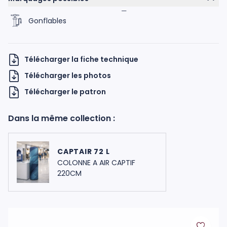
Gonflables
Télécharger la fiche technique
Télécharger les photos
Télécharger le patron
H UKNOW
Dans la même collection :
CAPTAIR 72 L
COLONNE A AIR CAPTIF
220CM