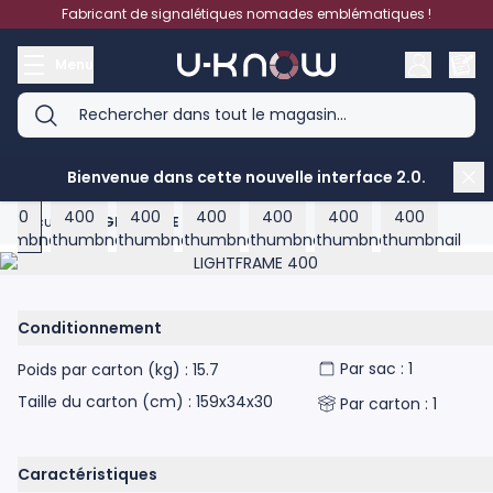
Aller au contenu
Fabricant de signalétiques nomades emblématiques !
Menu
View larger image
View larger image
View larger image
View larger image
View larger image
View larger image
View large
Bienvenue dans cette nouvelle interface 2.0.
Accueil
>
LIGHTFRAME 400
Product image gallery - scroll to see more images
Conditionnement
Par sac : 1
Poids par carton (kg) : 15.7
Taille du carton (cm) : 159x34x30
Par carton : 1
Caractéristiques