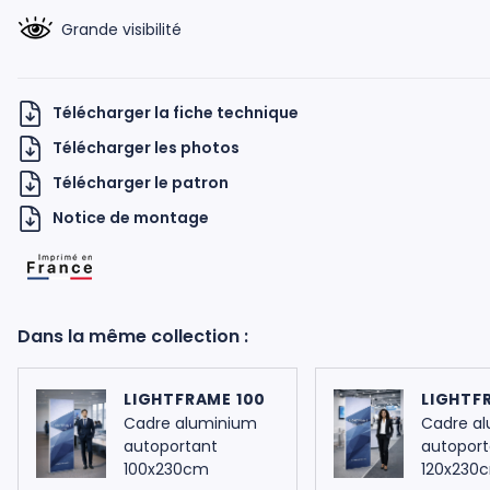
Grande visibilité
Télécharger la fiche technique
Télécharger les photos
Télécharger le patron
H UKNOW
Notice de montage
Dans la même collection :
LIGHTFRAME 100
LIGHTF
Cadre aluminium
Cadre a
autoportant
autoport
100x230cm
120x230