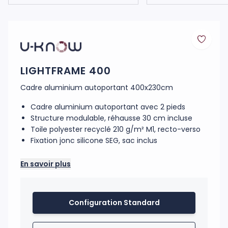
LIGHTFRAME 400
Cadre aluminium autoportant 400x230cm
Cadre aluminium autoportant avec 2 pieds
Structure modulable, réhausse 30 cm incluse
Toile polyester recyclé 210 g/m² M1, recto-verso
Fixation jonc silicone SEG, sac inclus
Stand composé d'un cadre aluminium autoportant
En savoir plus
de 400x230cm. 2 pieds. Déploiement très facile. Le
cadre supérieur vient s'emboiter sur le cadre
inférieur. Une réhausse de 30cm est fournie afin de
Configuration Standard
porter la structure à 2,30m de haut. Le module peut
se relier à d'autre grâce aux embouts de fixation
livré avec. L’habillage est réalisé sur une toile en