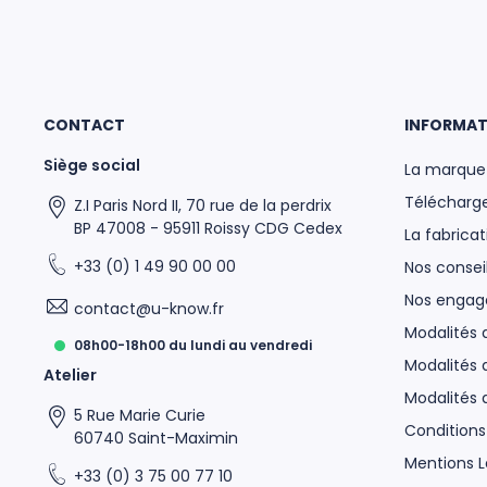
CONTACT
INFORMAT
Siège social
La marque
Télécharge
Z.I Paris Nord II, 70 rue de la perdrix
BP 47008 - 95911 Roissy CDG Cedex
La fabricat
 UKNOW
+33 (0) 1 49 90 00 00
Nos conseil
Nos enga
contact@u-know.fr
Modalités
08h00-18h00 du lundi au vendredi
Modalités 
Atelier
Modalités
5 Rue Marie Curie
Conditions
60740 Saint-Maximin
Mentions L
+33 (0) 3 75 00 77 10