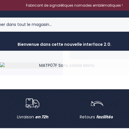
MATP07F Sa
Fabricant de signalétiques nomades emblématiques !
Accroche pneu pliant axe FI
Accroche pneu pliant axe 
Épuisé - Réappro:
Conta
Bienvenue dans cette nouvelle interface 2.0.
Livraison
en 72h
Retours
facilités