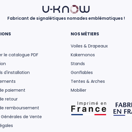
Fabricant de signalétiques nomades emblématiques !
IONS
NOS MÉTIERS
Voiles & Drapeaux
r le catalogue PDF
Kakemonos
ion
Stands
s d'installation
Gonflables
gements
Tentes & Arches
 de paiement
Mobilier
de retour
 de remboursement
 Générales de Vente
égales