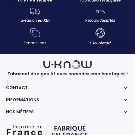
Paiement
sécurisé
Fabrication
Française
Livraison
en 72h
Retours
facilités
Échantillons
SAV
réactif
Fabricant de signalétiques nomades emblématiques !
CONTACT
INFORMATIONS
NOS MÉTIERS