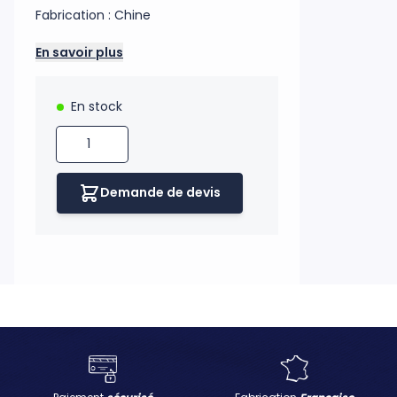
Fabrication : Chine
En savoir plus
En stock
Quantité
H UKNOW
Demande de devis