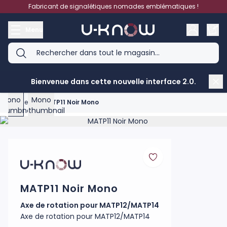
Aller au contenu
Fabricant de signalétiques nomades emblématiques !
Menu
View larger image
View larger image
Bienvenue dans cette nouvelle interface 2.0.
Accueil
>
MATP11 Noir Mono
Product image gallery - scroll to see more images
MATP11 Noir Mono
Axe de rotation pour MATP12/MATP14
Axe de rotation pour MATP12/MATP14