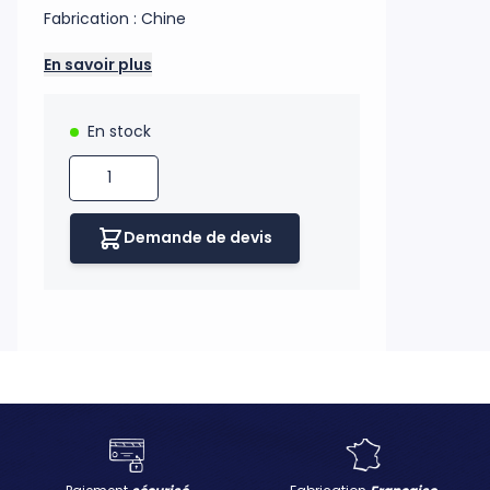
Fabrication : Chine
En savoir plus
En stock
Quantité
H UKNOW
Demande de devis