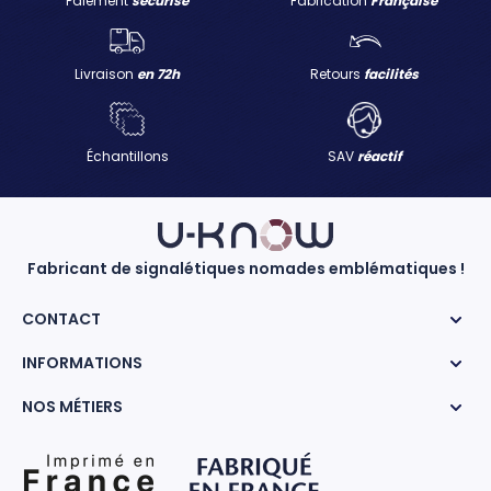
Paiement
sécurisé
Fabrication
Française
Livraison
en 72h
Retours
facilités
Échantillons
SAV
réactif
Fabricant de signalétiques nomades emblématiques !
CONTACT
INFORMATIONS
NOS MÉTIERS