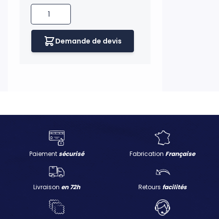
Quantité
Demande de devis
H UKNOW
Paiement
sécurisé
Fabrication
Française
Livraison
en 72h
Retours
facilités