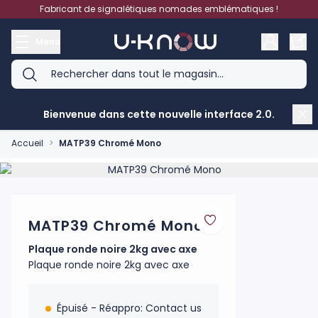
Aller au contenu
Fabricant de signalétiques nomades emblématiques !
Menu
Bienvenue dans cette nouvelle interface 2.0.
Accueil
>
MATP39 Chromé Mono
Product image gallery - scroll to see more images
MATP39 Chromé Mono
Plaque ronde noire 2kg avec axe
Plaque ronde noire 2kg avec axe
Épuisé - Réappro:
Contact us