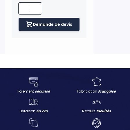
Quantité
Demande de devis
H UKNOW
Paiement
sécurisé
Fabrication
Française
Livraison
en 72h
Retours
facilités