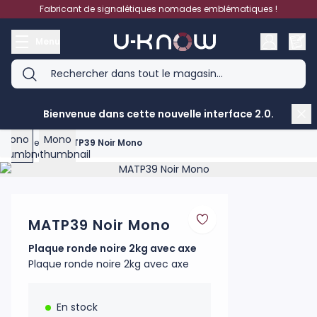
Aller au contenu
Fabricant de signalétiques nomades emblématiques !
Menu
View larger image
View larger image
Bienvenue dans cette nouvelle interface 2.0.
Accueil
>
MATP39 Noir Mono
Product image gallery - scroll to see more images
MATP39 Noir Mono
Plaque ronde noire 2kg avec axe
Plaque ronde noire 2kg avec axe
En stock