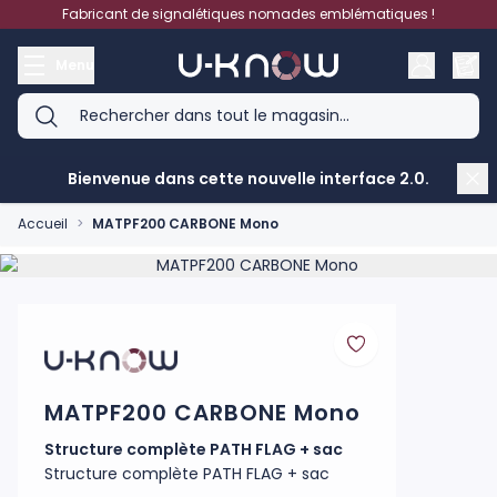
Aller au contenu
Fabricant de signalétiques nomades emblématiques !
Menu
Bienvenue dans cette nouvelle interface 2.0.
Accueil
>
MATPF200 CARBONE Mono
Product image gallery - scroll to see more images
MATPF200 CARBONE Mono
Structure complète PATH FLAG + sac
Structure complète PATH FLAG + sac