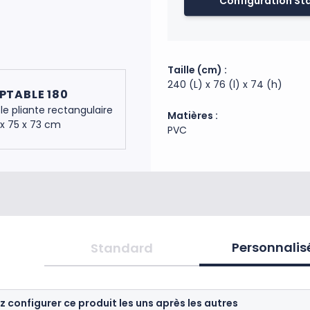
Configuration St
housse est imprimée dans
matière Interlock 280g/m
de la table. Des renforts
pour garantir la durabilité 
Taille (cm) :
240 (L) x 76 (l) x 74 (h)
PTABLE 180
Code douanier : 63079098
le pliante rectangulaire
Matières :
Fabrication : Chine, France
 x 75 x 73 cm
PVC
Personnalis
Standard
z configurer ce produit les uns après les autres