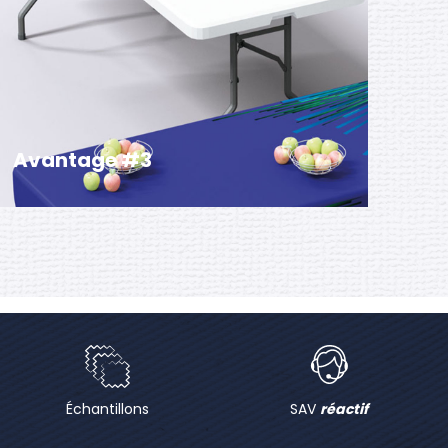
Avantage #3
La table pliante rectangulaire est équipée de
pieds en acier grainé, offrant robustesse et
praticité. Elle se déploie et se replie en
quelques secondes, avec un système de
verrouillage anti-repli et des patins en
caoutchouc.
Échantillons
SAV
réactif