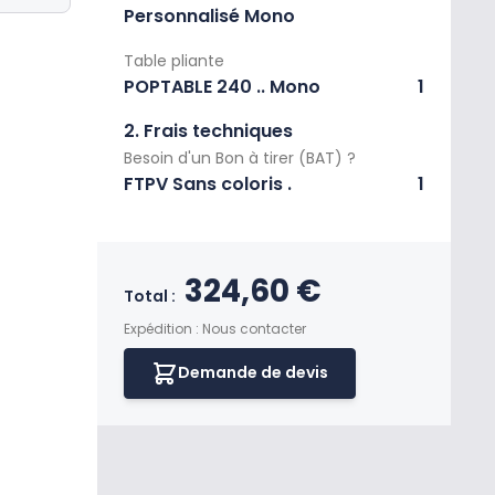
Personnalisé Mono
Table pliante
POPTABLE 240 .. Mono
1
2. Frais techniques
Besoin d'un Bon à tirer (BAT) ?
FTPV Sans coloris .
1
Prix final du produi
324,60 €
Total :
Expédition : Nous contacter
Demande de devis