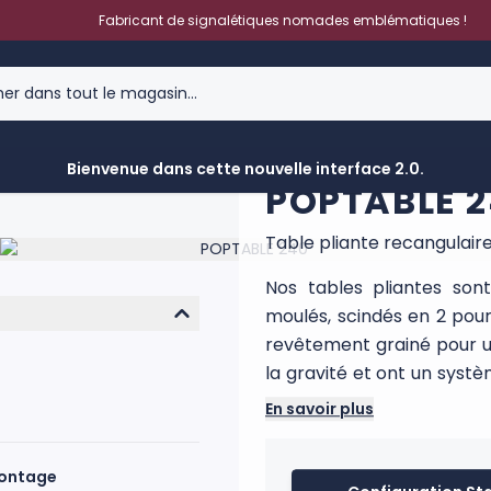
Fabricant de signalétiques nomades emblématiques !
Bienvenue dans cette nouvelle interface 2.0.
POPTABLE 
Table pliante recangulair
Nos tables pliantes son
moulés, scindés en 2 pour 
revêtement grainé pour un
la gravité et ont un systè
caoutchouc à leurs extré
En savoir plus
et se transportent fa
protection. Capacité de ch
montage
habillage ou avec habillag