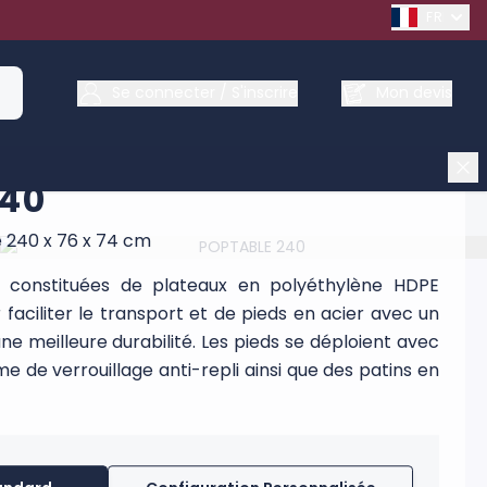
FRENCH
Se connecter / S'inscrire
Mon devis
240
e 240 x 76 x 74 cm
t constituées de plateaux en polyéthylène HDPE
faciliter le transport et de pieds en acier avec un
e meilleure durabilité. Les pieds se déploient avec
me de verrouillage anti-repli ainsi que des patins en
mités. Les tables se replient en quelques secondes
cilement avec leurs hanses et leur housse de
arge : 150kg. Les tables peuvent êtres livrées sans
e personnalisé. Lorsqu’elles sont personnalisées, la