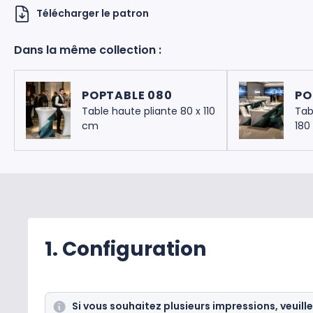
Télécharger le patron
Dans la même collection :
POPTABLE 080
PO
Table haute pliante 80 x 110
Tab
cm
180
 UKNOW
1. Configuration
Si vous souhaitez plusieurs impressions, veuille