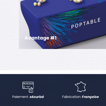
Avantage #1
La table pliante rectangulaire de 240 (L) x 76
(l) x 74 (h) cm dispose de plateaux en
polyéthylène HDPE moulés, scindés en 2. Elle
offre une capacité de charge de 150 kg.
Paiement
sécurisé
Fabrication
Française