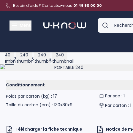
Aller au contenu
Besoin d’aide ? Contactez-nous
01 49 90 00 00
Menu
View larger image
View larger image
View larger image
View larger image
Accueil
>
POPTABLE 240
Product image gallery - scroll to see more images
Conditionnement
Par sac : 1
Poids par carton (kg) : 17
Taille du carton (cm) : 130x80x9
Par carton : 1
Télécharger la fiche technique
Notice de 