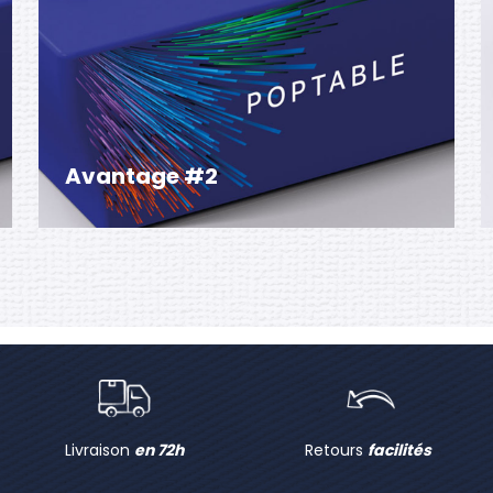
Avantage #2
Facile à transporter grâce à ses hanses et sa
housse de protection, la table est disponible
vierge ou personnalisée. La housse
personnalisée est imprimée en sublimation sur
un tissu extensible avec des renforts pour
assurer la durabilité de l’impression.
Livraison
en 72h
Retours
facilités