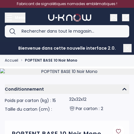
Aller au contenu
Fabricant de signalétiques nomades emblématiques !
Menu
Bienvenue dans cette nouvelle interface 2.0.
Accueil
>
POPTENT BASE 10 Noir Mono
Product image gallery - scroll to see more images
Conditionnement
32x32x12
Poids par carton (kg) : 15
Par carton : 2
Taille du carton (cm) :
POPTENT BASE 10 Noir Mono