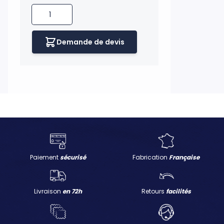
Quantité
Demande de devis
H UKNOW
Paiement
sécurisé
Fabrication
Française
Livraison
en 72h
Retours
facilités