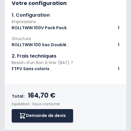
Votre configuration
1. Configuration
Impressions
ROLLTWIN 100V Pack Pack
1
Structure
ROLLTWIN 100 Sac Doublé .
1
2. Frais techniques
Besoin d'un Bon à tirer (BAT) ?
FTPV Sans coloris .
1
Prix final du produit
164,70 €
Total :
Expédition : Nous contacter
Demande de devis