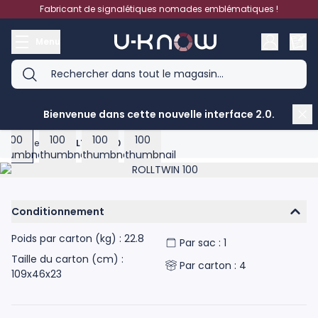
Aller au contenu
Fabricant de signalétiques nomades emblématiques !
Menu
View larger image
View larger image
View larger image
View larger image
Bienvenue dans cette nouvelle interface 2.0.
Accueil
>
ROLLTWIN 100
Product image gallery - scroll to see more images
Conditionnement
Poids par carton (kg) : 22.8
Par sac : 1
Taille du carton (cm) :
Par carton : 4
109x46x23