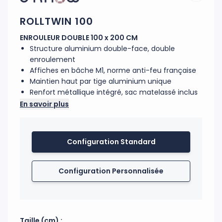
ROLLTWIN 100
ENROULEUR DOUBLE 100 x 200 CM
Structure aluminium double-face, double
enroulement
Affiches en bâche M1, norme anti-feu française
Maintien haut par tige aluminium unique
Renfort métallique intégré, sac matelassé inclus
En savoir plus
Enrouleur en aluminium double-face. Affiche norme
M1 (norme anti-feu française). Les deux affiches
sont montées sur leur propre sytème
Configuration Standard
d’enroulement. Une seule tige en aluminium les
maintient en haut. Un renfort métallique sous le
corps assure la rigidité de l’ensemble. Le sac de
Configuration Personnalisée
transport matelassé est en polyester. 1 colis
individuel contient 2 pièces.
Code douanier : 76169990
Fabrication : France
Taille (cm) :