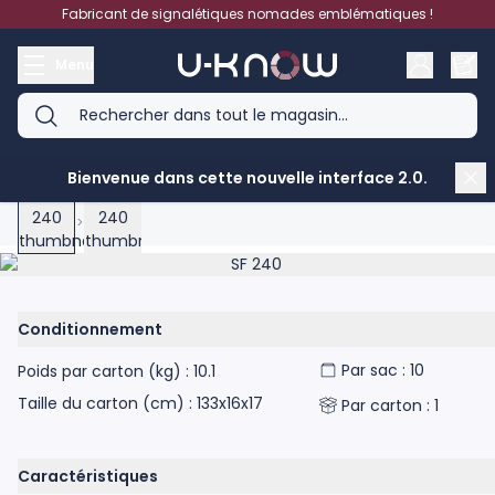
Aller au contenu
Fabricant de signalétiques nomades emblématiques !
Menu
Bienvenue dans cette nouvelle interface 2.0.
View larger image
View larger image
Accueil
>
SF 240
Product image gallery - scroll to see more images
Conditionnement
Par sac : 10
Poids par carton (kg) : 10.1
Taille du carton (cm) : 133x16x17
Par carton : 1
Caractéristiques