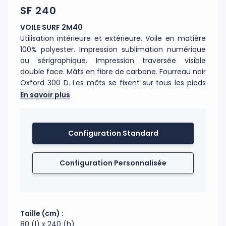
SF 240
VOILE SURF 2M40
Utilisation intérieure et extérieure. Voile en matière
100% polyester. Impression sublimation numérique
ou sérigraphique. Impression traversée visible
double face. Mâts en fibre de carbone. Fourreau noir
Oxford 300 D. Les mâts se fixent sur tous les pieds
de la même manière. Axe de rotation 360°. Les
En savoir plus
voiles se tendent sur tous les mâts grâce à un
élastique. Garanti pour un vent inférieur à 70 km/h.
Configuration Standard
Code douanier : 63079098
Fabrication : Chine
Configuration Personnalisée
Taille (cm) :
80 (l) x 240 (h)