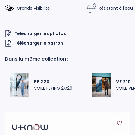
Grande visibilité
Résistant à l'eau
Télécharger les photos
Télécharger le patron
Dans la même collection :
H UKNOW
FF 220
VF 210
VOILE FLYING 2M20
VOILE VE