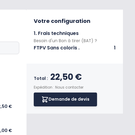
Votre configuration
1. Frais techniques
Besoin d'un Bon à tirer (BAT) ?
FTPV Sans coloris .
1
Prix final du produi
22,50 €
Total :
Expédition : Nous contacter
Demande de devis
,50 €
,00 €