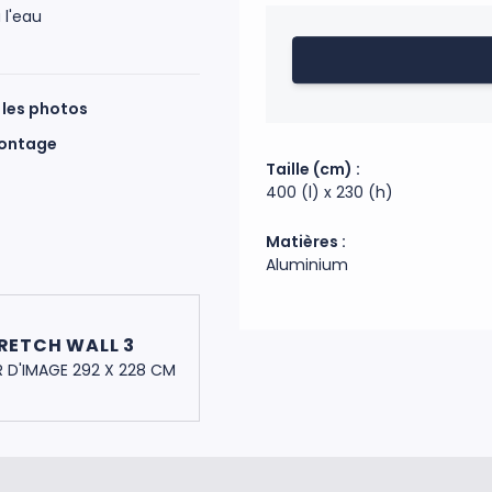
en aluminium. Le montage est
 l'eau
couleur permettent d’assembler
imprimée en France en subli
polyester 210g/m² recyclée t
comme une housse. Une impres
 les photos
dans son sac de transport.
montage
Taille (cm) :
Code douanier : 76169990
400 (l) x 230 (h)
Fabrication : Chine
Matières :
Aluminium
RETCH WALL 3
 D'IMAGE 292 X 228 CM