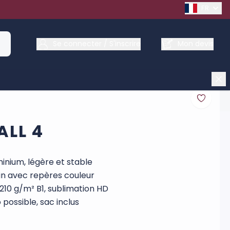
FRENCH
Se connecter / S'inscrire
Mon devis
ALL 4
minium, légère et stable
n avec repères couleur
 210 g/m² B1, sublimation HD
possible, sac inclus
de 400 x 230cm est constitué d’une structure tubulaire