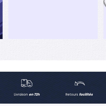
Livraison
en 72h
Retours
facilités