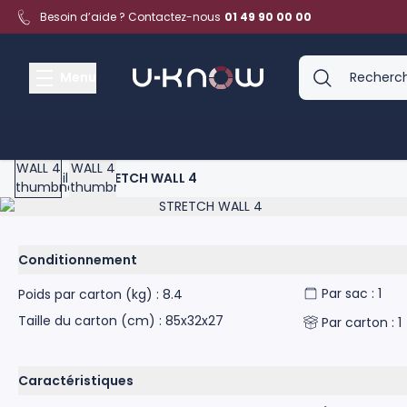
Aller au contenu
Besoin d’aide ? Contactez-nous
01 49 90 00 00
Menu
View larger image
View larger image
Accueil
>
STRETCH WALL 4
Product image gallery - scroll to see more images
Conditionnement
Par sac : 1
Poids par carton (kg) : 8.4
Taille du carton (cm) : 85x32x27
Par carton : 1
Caractéristiques