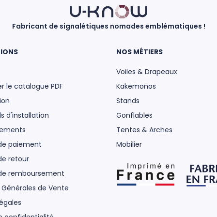
Fabricant de signalétiques nomades emblématiques !
IONS
NOS MÉTIERS
Voiles & Drapeaux
r le catalogue PDF
Kakemonos
ion
Stands
s d'installation
Gonflables
gements
Tentes & Arches
 de paiement
Mobilier
de retour
 de remboursement
 Générales de Vente
égales