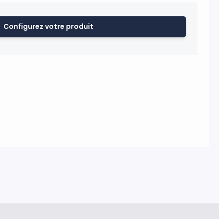
 facile et se fait en 5 minutes : les pictogrammes de
 la totalité de la structure. La toile en polyester est
mation numérique haute définition sur une matière
Configurez votre produit
raitée antifeu norme européenne B1 et se monte ensuite
sion recto-verso est possible. L’ensemble est livré