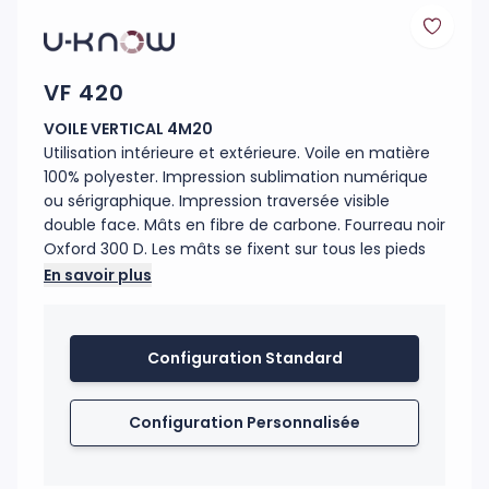
VF 420
VOILE VERTICAL 4M20
Utilisation intérieure et extérieure. Voile en matière
100% polyester. Impression sublimation numérique
ou sérigraphique. Impression traversée visible
double face. Mâts en fibre de carbone. Fourreau noir
Oxford 300 D. Les mâts se fixent sur tous les pieds
de la même manière. Axe de rotation 360°. Les
En savoir plus
voiles se tendent sur tous les mâts grâce à un
élastique. Garanti pour un vent inférieur à 70 km/h.
Configuration Standard
Code douanier : 63079098
Fabrication : Chine, France
Configuration Personnalisée