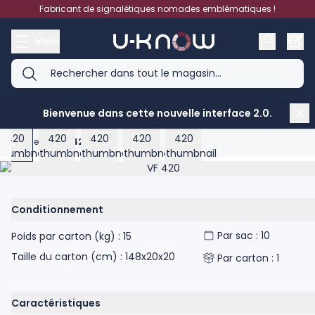
Aller au contenu
Fabricant de signalétiques nomades emblématiques !
Menu
Bienvenue dans cette nouvelle interface 2.0.
View larger image
View larger image
View larger image
View larger image
View larger image
Accueil
>
VF 420
Product image gallery - scroll to see more images
Conditionnement
Par sac : 10
Poids par carton (kg) : 15
Taille du carton (cm) : 148x20x20
Par carton : 1
Caractéristiques