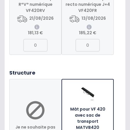
R°V° numérique
recto numérique J+4
VF420RV
VF420FR
21/08/2026
13/08/2026
181,13 €
185,22 €
Structure
Mât pour VF 420
avec sac de
transport
Je ne souhaite pas
MATVB420