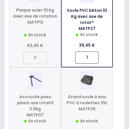
Plaque acier 10 Kg
Socle PVC béton 10
avec axe de rotation
Kg avec axe de
MATP13
rotat°
MATP27
En stock
En stock
39,45 €
63,45 €
Accroche pneu
Grand socle à eau
pliant axe rotatif
PVC à roulettes 25L
2.5kg
MATP26
MATP07
En stock
En stock