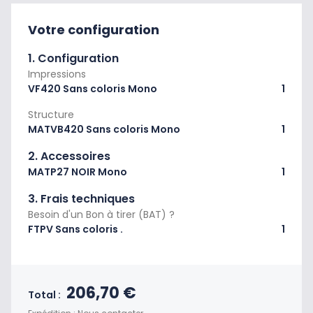
Votre configuration
1. Configuration
Impressions
VF420 Sans coloris Mono
1
Structure
MATVB420 Sans coloris Mono
1
2. Accessoires
MATP27 NOIR Mono
1
3. Frais techniques
Besoin d'un Bon à tirer (BAT) ?
FTPV Sans coloris .
1
Prix final du produit
206,70 €
Total :