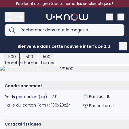
Aller au contenu
Fabricant de signalétiques nomades emblématiques !
Menu
Bienvenue dans cette nouvelle interface 2.0.
View larger image
View larger image
View larger image
Accueil
>
VF 500
Product image gallery - scroll to see more images
Conditionnement
Par sac : 10
Poids par carton (kg) : 17.9
Taille du carton (cm) : 136x23x24
Par carton : 1
Caractéristiques