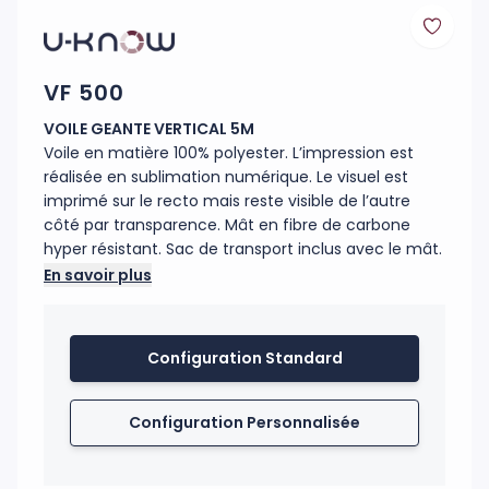
VF 500
VOILE GEANTE VERTICAL 5M
Voile en matière 100% polyester. L’impression est
réalisée en sublimation numérique. Le visuel est
imprimé sur le recto mais reste visible de l’autre
côté par transparence. Mât en fibre de carbone
hyper résistant. Sac de transport inclus avec le mât.
Sur la voile, le fourreau noir est en polyester Oxford
En savoir plus
300 D. L’embase (réf : MATP28) est constituée d’un
croisillon acier noir surmonté d’un axe de rotation
360° spécialement conçu pour les Giant Flags. Il est
Configuration Standard
fortement conseillé de lester ces voiles avec au
moins 2 socles PVC/Béton sans axe (réf : MATP31).
Les voiles résistent à un vent fort (70 km/h max).
Configuration Personnalisée
Montage facile en 2 minutes. Utilisation intérieure et
extérieure.