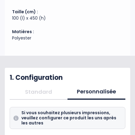
Code douanier : 63079098
Fabrication : Chine
Taille (cm) :
100 (l) x 450 (h)
Matières :
Polyester
1. Configuration
Personnalisée
Standard
Si vous souhaitez plusieurs impressions,
veuillez configurer ce produit les uns après
les autres