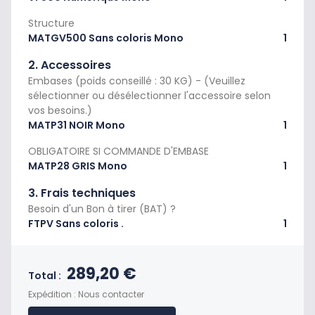
Structure
MATGV500 Sans coloris Mono
1
2. Accessoires
Embases (poids conseillé : 30 KG) - (Veuillez
sélectionner ou désélectionner l'accessoire selon
vos besoins.)
MATP31 NOIR Mono
1
OBLIGATOIRE SI COMMANDE D'EMBASE
MATP28 GRIS Mono
1
3. Frais techniques
Besoin d'un Bon à tirer (BAT) ?
FTPV Sans coloris .
1
Prix final du produit
289,20 €
Total :
Expédition : Nous contacter