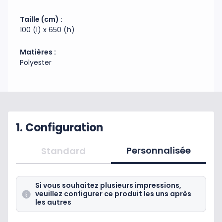
Code douanier : 63079098
Fabrication : Chine
Taille (cm) :
100 (l) x 650 (h)
Matières :
Polyester
1. Configuration
Personnalisée
Standard
Si vous souhaitez plusieurs impressions,
veuillez configurer ce produit les uns après
les autres