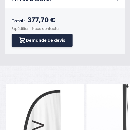
Prix final du produit
377,70 €
Total :
Expédition : Nous contacter
Demande de devis