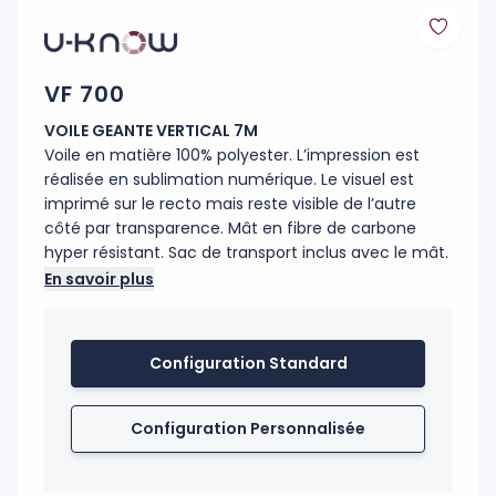
VF 700
VOILE GEANTE VERTICAL 7M
Voile en matière 100% polyester. L’impression est
réalisée en sublimation numérique. Le visuel est
imprimé sur le recto mais reste visible de l’autre
côté par transparence. Mât en fibre de carbone
hyper résistant. Sac de transport inclus avec le mât.
Sur la voile, le fourreau noir est en polyester Oxford
En savoir plus
300 D. L’embase (réf : MATP28) est constituée d’un
croisillon acier noir surmonté d’un axe de rotation
360° spécialement conçu pour les Giant Flags. Il est
Configuration Standard
fortement conseillé de lester ces voiles avec au
moins 2 socles PVC/Béton sans axe (réf : MATP31).
Les voiles résistent à un vent fort (70 km/h max).
Configuration Personnalisée
Montage facile en 2 minutes. Utilisation intérieure et
extérieure.