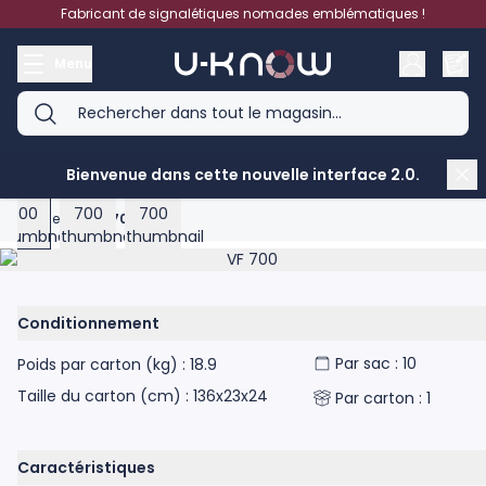
Aller au contenu
Fabricant de signalétiques nomades emblématiques !
Menu
Bienvenue dans cette nouvelle interface 2.0.
View larger image
View larger image
View larger image
Accueil
>
VF 700
Product image gallery - scroll to see more images
Conditionnement
Par sac : 10
Poids par carton (kg) : 18.9
Taille du carton (cm) : 136x23x24
Par carton : 1
Caractéristiques