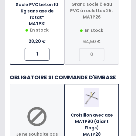
Grand socle à eau
Socle PVC béton 10
PVC à roulettes 25L
Kg sans axe de
MATP26
rotat°
MATP31
En stock
En stock
28,20 €
64,50 €
OBLIGATOIRE SI COMMANDE D'EMBASE
Croisillon avec axe
MATP90 (Giant
Flags)
Je ne souhaite pas
MATP28