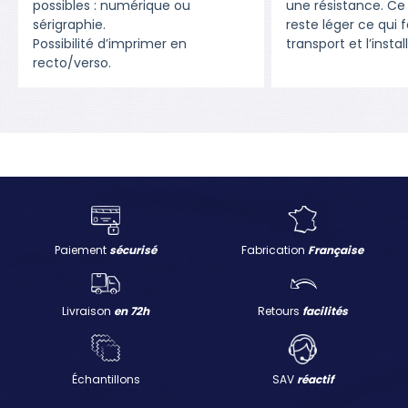
possibles : numérique ou
une résistance. Ce
sérigraphie.
reste léger ce qui fa
Possibilité d’imprimer en
transport et l’instal
recto/verso.
Paiement
sécurisé
Fabrication
Française
Livraison
en 72h
Retours
facilités
Échantillons
SAV
réactif