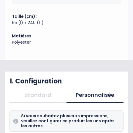
pieds pivote à 360°. Les voiles se tendent sur tous
les mâts grâce à un élastique. Utilisation intérieure
Taille (cm) :
et extérieure. Garanti pour un vent inférieur à 70
65 (l) x 240 (h)
km/h..Structure disponible sur stock dans notre
entrepôt parisien, impression réalisée après
Matières :
validation de la commande.
Polyester
Code douanier : 63079098
Fabrication : Chine, France
1. Configuration
Personnalisée
Standard
Si vous souhaitez plusieurs impressions,
veuillez configurer ce produit les uns après
les autres