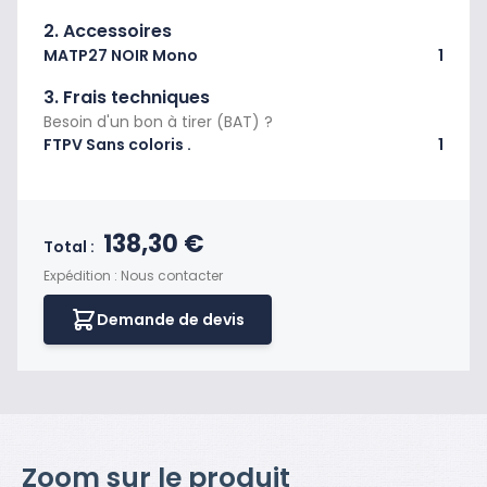
2. Accessoires
MATP27 NOIR Mono
1
3. Frais techniques
Besoin d'un bon à tirer (BAT) ?
FTPV Sans coloris .
1
Prix final du produit
138,30 €
Total :
Expédition : Nous contacter
Demande de devis
Zoom sur le produit