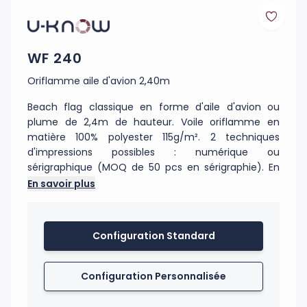
WF 240
Oriflamme aile d'avion 2,40m
Beach flag classique en forme d'aile d'avion ou
plume de 2,4m de hauteur. Voile oriflamme en
matière 100% polyester 115g/m². 2 techniques
d'impressions possibles : numérique ou
sérigraphique (MOQ de 50 pcs en sérigraphie). En
impression recto seul, le visuel est visible sur l'autre
En savoir plus
côté par transparence. En impression numérique, il
est possible d'imprimer en recto/verso ; une feuille
occultante insérée entre les deux côtés permet
Configuration Standard
d'avoir une meilleure lisbilité. Le fourreau noir de la
voile est renforcé et fabriqué dans un polyester
Oxford 300 D. Le mât est en fibre de carbone (très
Configuration Personnalisée
résistant). Les mâts se fixent sur tous les pieds de la
même manière. L'axe de rotation présent sur les