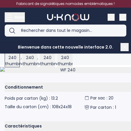
Aller au contenu
Fabricant de signalétiques nomades emblématiques !
Menu
Bienvenue dans cette nouvelle interface 2.0.
View larger image
View larger image
View larger image
View larger image
Accueil
>
WF 240
Product image gallery - scroll to see more images
Conditionnement
Par sac : 20
Poids par carton (kg) : 13.2
Taille du carton (cm) : 108x24x18
Par carton : 1
Caractéristiques