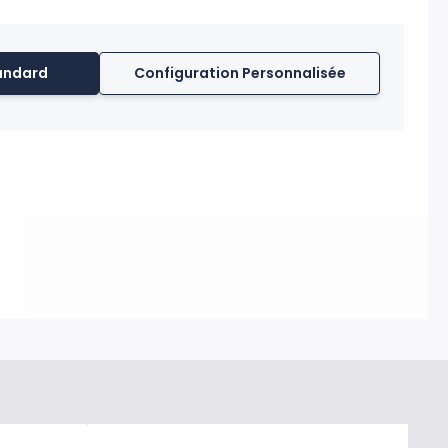
t sur tous les pieds de la même manière. L'axe de rotation
à 360°. Les voiles se tendent sur tous les mâts grâce à un
ure et extérieure. Garanti pour un vent inférieur à 70 km/h.
andard
Configuration Personnalisée
k dans notre entrepôt parisien, impression réalisée après