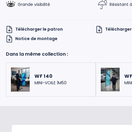
Grande visibilité
Résistant à
Télécharger le patron
Télécharger 
Notice de montage
Dans la même collection :
 UKNOW
WF 140
WF
MINI-VOILE 1M50
MIN