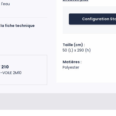
 l'eau
résistant). Les mâts se fixen
présent sur les pieds pivote 
élastique. Utilisation intérie
Configuration St
Structure disponible sur stoc
la fiche technique
validation de la commande.
Code douanier : 63079098
Fabrication : Chine, France
Taille (cm) :
50 (L) x 290 (h)
Matières :
 210
Polyester
I-VOILE 2M10