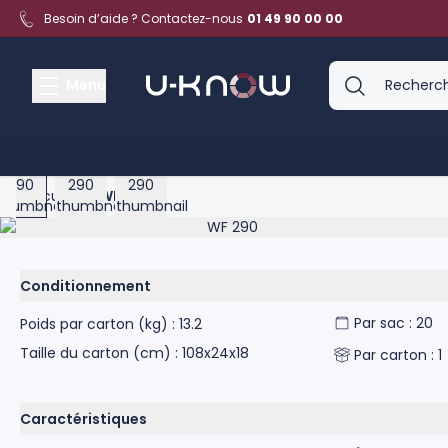
Aller au contenu
Besoin d’aide ? Contactez-nous
01 49 90 00 00
Menu
View larger image
View larger image
View larger image
Accueil
>
WF 290
Product image gallery - scroll to see more images
Conditionnement
Par sac : 20
Poids par carton (kg) : 13.2
Taille du carton (cm) : 108x24x18
Par carton : 1
Caractéristiques