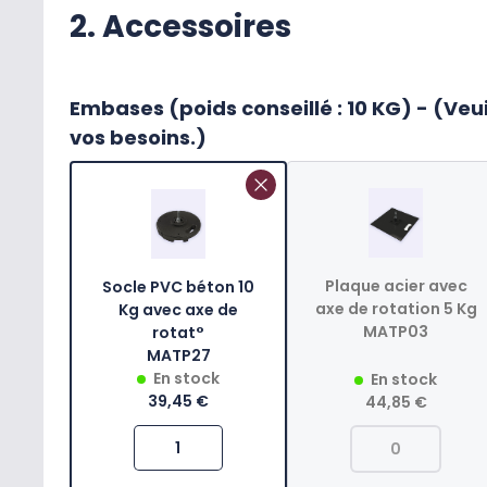
2. Accessoires
Embases (poids conseillé : 10 KG) - (Veui
vos besoins.)
Plaque acier avec
Socle PVC béton 10
axe de rotation 5 Kg
Kg avec axe de
MATP03
rotat°
MATP27
En stock
En stock
39,45 €
44,85 €