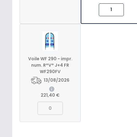
Voile WF 290 - impr.
num. R°V° J+4 FR
WF290FV
13/08/2026
221,40 €