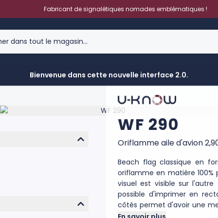
Fabricant de signalétiques nomades emblématiques !
Bienvenue dans cette nouvelle interface 2.0.
WF 290
Oriflamme aile d'avion 2,
Beach flag classique en fo
oriflamme en matière 100% po
visuel est visible sur l'aut
possible d'imprimer en rect
côtés permet d'avoir une meill
fabriqué dans un polyester
En savoir plus