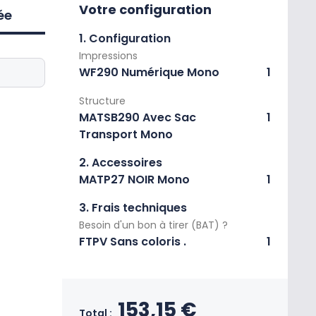
Votre configuration
ée
1. Configuration
Impressions
WF290 Numérique Mono
1
Structure
MATSB290 Avec Sac
1
Transport Mono
2. Accessoires
MATP27 NOIR Mono
1
3. Frais techniques
Besoin d'un bon à tirer (BAT) ?
FTPV Sans coloris .
1
Prix final du produi
153,15 €
Total :