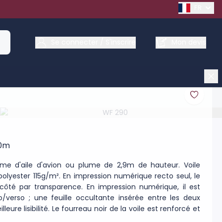
FRENCH
Se connecter / S'inscrire
Mon devis
90m
rme d'aile d'avion ou plume de 2,9m de hauteur. Voile
lyester 115g/m². En impression numérique recto seul, le
re côté par transparence. En impression numérique, il est
o/verso ; une feuille occultante insérée entre les deux
eure lisibilité. Le fourreau noir de la voile est renforcé et
 Oxford 300 D. Le mât est en fibre de carbone (très