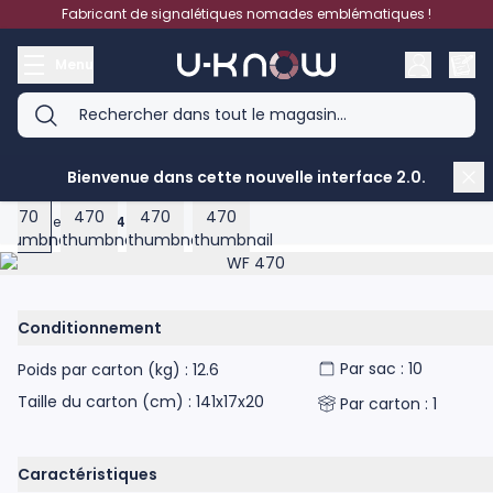
Aller au contenu
Fabricant de signalétiques nomades emblématiques !
Menu
Bienvenue dans cette nouvelle interface 2.0.
View larger image
View larger image
View larger image
View larger image
Accueil
>
WF 470
Product image gallery - scroll to see more images
Conditionnement
Par sac : 10
Poids par carton (kg) : 12.6
Taille du carton (cm) : 141x17x20
Par carton : 1
Caractéristiques