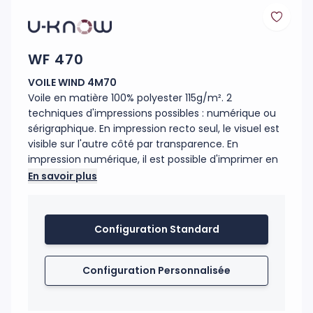
WF 470
VOILE WIND 4M70
Voile en matière 100% polyester 115g/m². 2
techniques d'impressions possibles : numérique ou
sérigraphique. En impression recto seul, le visuel est
visible sur l'autre côté par transparence. En
impression numérique, il est possible d'imprimer en
recto/verso ; une feuille occultante insérée entre
En savoir plus
les deux côtés permet d'avoir une meilleure lisbilité.
Le fourreau noir de la voile est renforcé et fabriqué
dans un polyester Oxford 300 D. Le mât est en fibre
Configuration Standard
de carbone (très résistant). Les mâts se fixent sur
tous les pieds de la même manière. L'axe de
rotation présent sur les pieds pivote à 360°. Les
Configuration Personnalisée
voiles se tendent sur tous les mâts grâce à un
élastique. Utilisation intérieure et extérieure. Garanti