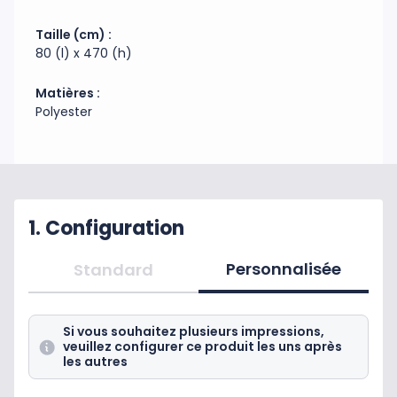
pour un vent inférieur à 70 km/h. Pour tout délai
urgent, vous pouvez sélectionner la voile en
Taille (cm) :
impression recto numérique seul pour être livré en
80 (l) x 470 (h)
J+4 à validation du BAT.
Code douanier : 63049098
Matières :
Fabrication : Chine
Polyester
1. Configuration
Personnalisée
Standard
Si vous souhaitez plusieurs impressions,
veuillez configurer ce produit les uns après
les autres