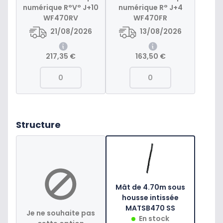
numérique R°V° J+10
numérique R° J+4
WF470RV
WF470FR
21/08/2026
13/08/2026
217,35 €
163,50 €
Structure
Mât de 4.70m sous
housse intissée
MATSB470 SS
Je ne souhaite pas
En stock