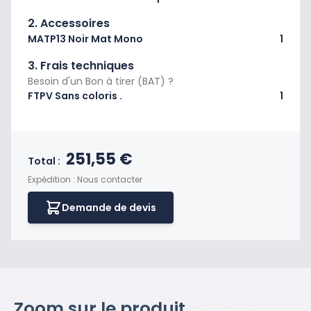
2. Accessoires
MATP13 Noir Mat Mono
1
3. Frais techniques
Besoin d'un Bon à tirer (BAT) ?
FTPV Sans coloris .
1
Prix final du produit
251,55 €
Total :
Expédition : Nous contacter
Demande de devis
Zoom sur le produit