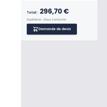
3. Frais techniques
Besoin d'un Bon à tirer (BAT) ?
Prix final du produi
296,70 €
Total :
FTPV Sans coloris .
1
Expédition : Nous contacter
Demande de devis