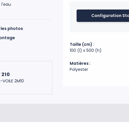
 l'eau
Montage facile en 2 minutes. U
Configuration St
Code douanier : 63079098
Fabrication : Chine
 les photos
montage
Taille (cm) :
100 (l) x 500 (h)
Matières :
Polyester
 210
I-VOILE 2M10