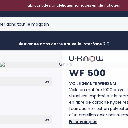
Fabricant de signalétiques nomades emblématiques !
Bienvenue dans cette nouvelle interface 2.0.
WF 500
VOILE GEANTE WIND 5M
Voile en matière 100% polyest
visuel est imprimé sur le rect
en fibre de carbone hyper rési
fourreau noir est en polyeste
d’un croisillon acier noir s
les Giant Flags. Il est fortem
En savoir plus
PVC/Béton sans axe (réf : MAT