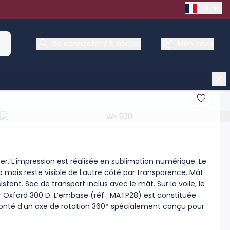
FRENCH
Se connecter / S'inscrire
Mon devis
er. L’impression est réalisée en sublimation numérique. Le
o mais reste visible de l’autre côté par transparence. Mât
stant. Sac de transport inclus avec le mât. Sur la voile, le
r Oxford 300 D. L’embase (réf : MATP28) est constituée
urmonté d’un axe de rotation 360° spécialement conçu pour
ent conseillé de lester ces voiles avec au moins 2 socles
P31). Les voiles résistent à un vent fort (70 km/h max).