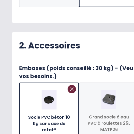
2. Accessoires
Embases (poids conseillé : 30 kg) - (Veuillez sélectionner ou désélectionner l'accessoire selon
vos besoins.)
Grand socle à eau
Socle PVC béton 10
PVC à roulettes 25L
Kg sans axe de
MATP26
rotat°