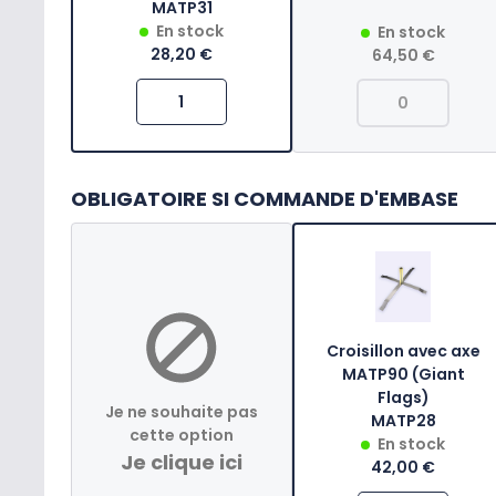
MATP31
En stock
En stock
28,20 €
64,50 €
OBLIGATOIRE SI COMMANDE D'EMBASE
Croisillon avec axe
MATP90 (Giant
Flags)
Je ne souhaite pas
MATP28
cette option
En stock
Je clique ici
42,00 €