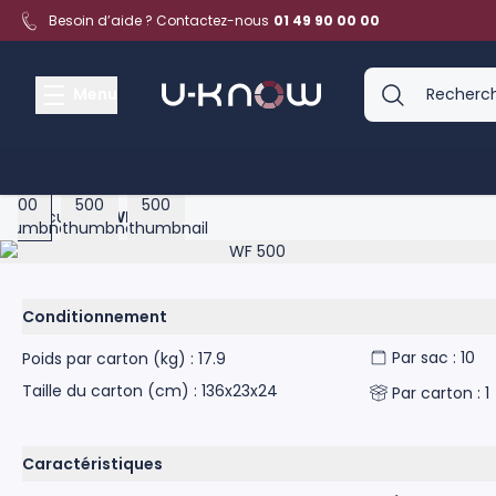
Aller au contenu
Besoin d’aide ? Contactez-nous
01 49 90 00 00
Menu
View larger image
View larger image
View larger image
Accueil
>
WF 500
Product image gallery - scroll to see more images
Conditionnement
Par sac : 10
Poids par carton (kg) : 17.9
Taille du carton (cm) : 136x23x24
Par carton : 1
Caractéristiques