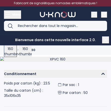
Aller au contenu
Fabricant de signalétiques nomades emblématiques !
Menu
View larger image
View larger image
Bienvenue dans cette nouvelle interface 2.0.
Accueil
>
XPVC 160
Product image gallery - scroll to see more images
Conditionnement
Poids par carton (kg) : 23.5
Par sac : 1
Taille du carton (cm) :
Par carton : 50
35x106x35