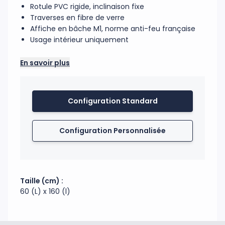
Rotule PVC rigide, inclinaison fixe
Traverses en fibre de verre
Affiche en bâche M1, norme anti-feu française
Usage intérieur uniquement
Rotule en PVC rigide avec inclinaison fixe. Traverses
En savoir plus
en fibre de verre. Affiche en bâche M1. Colisage : 20
pcs / cartons. Pack spécial routage possible.
Utilisation intérieure
Configuration Standard
Code douanier : 39201025
Fabrication : France
Configuration Personnalisée
Taille (cm) :
60 (L) x 160 (l)