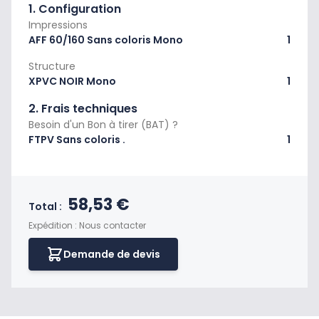
1. Configuration
Impressions
AFF 60/160 Sans coloris Mono
1
Structure
XPVC NOIR Mono
1
2. Frais techniques
Besoin d'un Bon à tirer (BAT) ?
FTPV Sans coloris .
1
Prix final du produit
58,53 €
Total :
Expédition : Nous contacter
Demande de devis