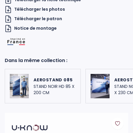
Télécharger les photos
Télécharger le patron
Notice de montage
H UKNOW
Dans la même collection :
AEROSTAND 085
AEROST
STAND NOIR HD 85 X
STAND N
200 CM
X 230 C