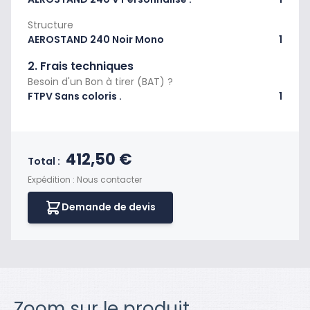
Structure
AEROSTAND 240 Noir Mono
1
2. Frais techniques
Besoin d'un Bon à tirer (BAT) ?
FTPV Sans coloris .
1
Prix final du produit
412,50 €
Total :
Expédition : Nous contacter
Demande de devis
Zoom sur le produit