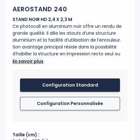
AEROSTAND 240
STAND NOIR HD 2,4 X 2,3 M
Ce photocall en aluminium noir offre un rendu de
grande qualité. Il allie les atouts d’une structure
aluminium et la facilité d’utilisation de l’enrouleur.
Son avantage principal réside dans la possibilité
d’habiller la structure en impression recto seul ou
recto/verso. La housse recouvre la structure en
En savoir plus
aluminium. La structure s’installe en 2 minutes et se
range facilement dans le sac de transport fourni
(important : le sac ne peut pas contenir le visuel
Configuration Standard
produit). Son poids léger en fait une structure
facilement transportable. Utilisation intérieure
exclusivement.
Configuration Personnalisée
Code douanier : 96200091
Fabrication : France
Taille (cm) :