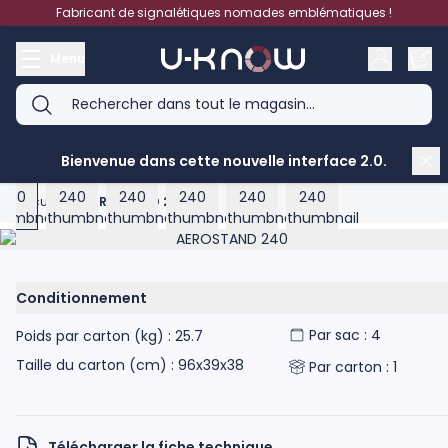
Aller au contenu
Fabricant de signalétiques nomades emblématiques !
Menu
View larger image
View larger image
View larger image
View larger image
View larger image
View larger image
Bienvenue dans cette nouvelle interface 2.0.
Accueil
>
AEROSTAND 240
Product image gallery - scroll to see more images
Conditionnement
Par sac : 4
Poids par carton (kg) : 25.7
Taille du carton (cm) : 96x39x38
Par carton : 1
Télécharger la fiche technique