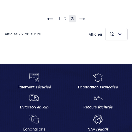
1
2
3
Page
Page
Vous lisez actuellement la
Articles
25
-
26
sur
26
Afficher
Paiement
sécurisé
Fabrication
Française
Livraison
en 72h
Retours
facilités
Échantillons
SAV
réactif