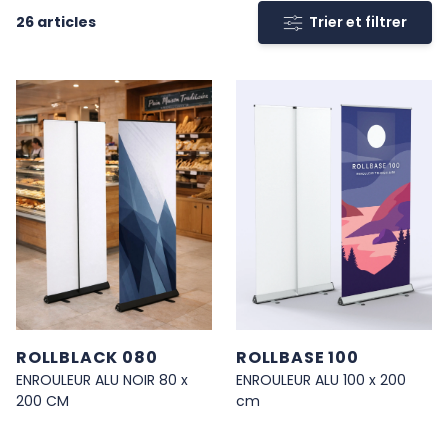
26
articles
Trier et filtrer
H UKNOW
ROLLBLACK 080
ROLLBASE 100
ENROULEUR ALU NOIR 80 x
ENROULEUR ALU 100 x 200
200 CM
cm