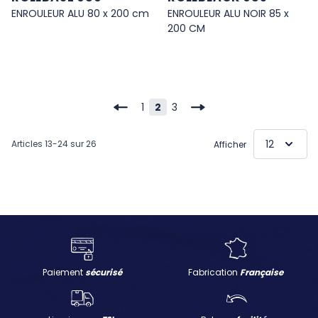
ENROULEUR ALU 80 x 200 cm
ENROULEUR ALU NOIR 85 x
200 CM
1
2
3
Page
Vous lisez actuellement la pa
Page
Articles
13
-
24
sur
26
Afficher
Paiement
sécurisé
Fabrication
Française