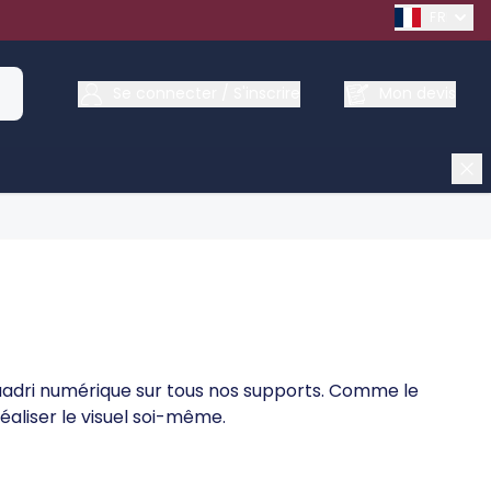
FRENCH
Se connecter / S'inscrire
Mon devis
n quadri numérique sur tous nos supports. Comme le
aliser le visuel soi-même.