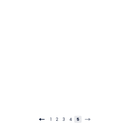
1
2
3
4
5
Page
Page
Page
Page
Vous lisez actuellement