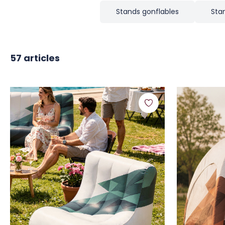
Stands gonflables
Sta
57
articles
 UKNOW